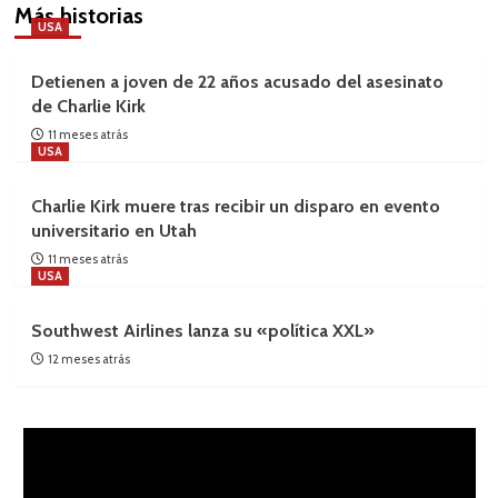
Más historias
USA
Detienen a joven de 22 años acusado del asesinato
de Charlie Kirk
11 meses atrás
USA
Charlie Kirk muere tras recibir un disparo en evento
universitario en Utah
11 meses atrás
USA
Southwest Airlines lanza su «política XXL»
12 meses atrás