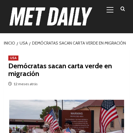
Skip
Menú
to
primario
content
INICIO
USA
DEMÓCRATAS SACAN CARTA VERDE EN MIGRACIÓN
USA
Demócratas sacan carta verde en
migración
12 meses atrás